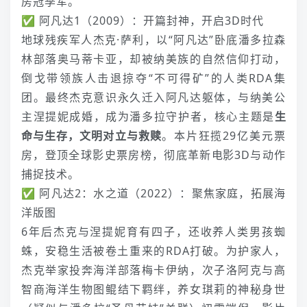
房冠季军。
✅ 阿凡达1（2009）：开篇封神，开启3D时代
地球残疾军人杰克·萨利，以“阿凡达”卧底潘多拉森
林部落奥马蒂卡亚，却被纳美族的自然信仰打动，
倒戈带领族人击退掠夺“不可得矿”的人类RDA集
团。最终杰克意识永久迁入阿凡达躯体，与纳美公
主涅提妮成婚，成为潘多拉守护者，核心主题是
生
命与生存，文明对立与救赎
。本片狂揽29亿美元票
房，登顶全球影史票房榜，彻底革新
电影
3D与动作
捕捉技术。
✅ 阿凡达2：水之道（2022）：聚焦家庭，拓展海
洋版图
6年后杰克与涅提妮育有四子，还收养人类男孩蜘
蛛，安稳生活被卷土重来的RDA打破。为护家人，
杰克举家投奔海洋部落梅卡伊纳，次子洛阿克与高
智商海洋生物图鲲结下羁绊，养女琪莉的神秘身世