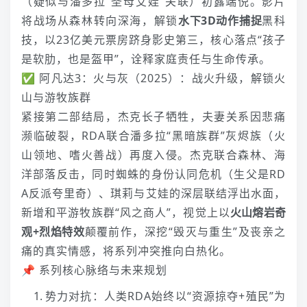
（疑似与潘多拉“圣母艾娃”关联）初露端倪。影片
将战场从森林转向深海，解锁
水下3D动作捕捉
黑科
技，以23亿美元票房跻身影史第三，核心落点“孩子
是软肋，也是盔甲”，诠释家庭责任与生命传承。
✅ 阿凡达3：火与灰（2025）：战火升级，解锁火
山与游牧族群
紧接第二部结局，杰克长子牺牲，夫妻关系因悲痛
濒临破裂，RDA联合潘多拉“黑暗族群”灰烬族（火
山领地、嗜火善战）再度入侵。杰克联合森林、海
洋部落反击，同时蜘蛛的身份认同危机（生父是RD
A反派夸里奇）、琪莉与艾娃的深层联结浮出水面，
新增和平游牧族群“风之商人”，视觉上以
火山熔岩奇
观+烈焰特效
颠覆前作，深挖“毁灭与重生”及丧亲之
痛的真实情感，将系列冲突推向白热化。
📌 系列核心脉络与未来规划
势力对抗：人类RDA始终以“资源掠夺+殖民”为