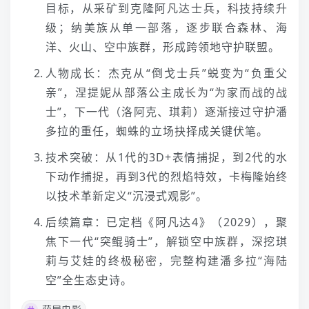
目标，从采矿到克隆阿凡达士兵，科技持续升
级；纳美族从单一部落，逐步联合森林、海
洋、火山、空中族群，形成跨领地守护联盟。
人物成长：杰克从“倒戈士兵”蜕变为“负重父
亲”，涅提妮从部落公主成长为“为家而战的战
士”，下一代（洛阿克、琪莉）逐渐接过守护潘
多拉的重任，蜘蛛的立场抉择成关键伏笔。
技术突破：从1代的3D+表情捕捉，到2代的水
下动作捕捉，再到3代的烈焰特效，卡梅隆始终
以技术革新定义“沉浸式观影”。
后续篇章：已定档《阿凡达4》（2029），聚
焦下一代“突鲲骑士”，解锁空中族群，深挖琪
莉与艾娃的终极秘密，完整构建潘多拉“海陆
空”全生态史诗。