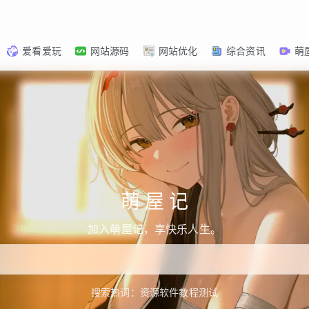
爱看爱玩
网站源码
网站优化
综合资讯
萌
萌 屋 记
加入萌屋记，享快乐人生。
搜索热词：
资源
软件
教程
测试