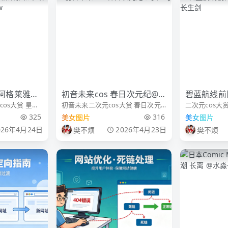
阿格莱雅和
初音未来cos 春日次元纪@
碧蓝航线前
os大赏 星穹
初音未来二次元cos大赏 春日次元
二次元cos大赏 
@风眠眠w
子姬ZJ
嫁@-长生剑
雅和帝政裙的适
纪 初音未来cos 出境：@子姬ZJ 摄
镜：阿辞 📷
325
316
美女图片
美女图片
影：潘呀潘潘工作室
第81号摄影工
026年4月24日
2026年4月23日
樊不烦
樊不烦
花嫁！[偷乐]