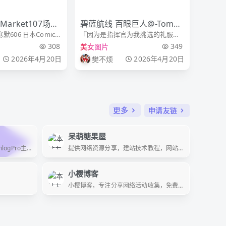
 Market107场照
碧蓝航线 百眼巨人@-Tomoy
606 日本Comic
『因为是指挥官为我挑选的礼服，
 @水淼-Aqua
o酱-
场照✨ 鸣潮 长离
我会努力穿出风采。 能请指挥官牵
308
349
美女图片
起身着礼服的百眼巨人之手吗？』
2026年4月20日
2026年4月20日
樊不烦
新的一年也能和指挥官一起度过，
也是非常幸福的呢～
更多
申请友链
呆萌糖果屋
logPro主
提供网络资源分享，建站技术教程，网站
款高自由
源码，写真美图，动漫美图，cosplay，游
戏资源等精品资源。在为用户提供最好的
产品同时，保证优秀的服务质量。
小樱博客
小樱博客，专注分享网络活动收集，免费
破解工具资源以及网站源码分享，汇集最
全网络技术学习资源，云服务器折扣活动
分享