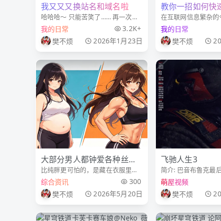
我又又又换站名和域名啦
教你一招如何快
哈哈哈～ 只能苦笑了…… 再一次换
在互联网信息繁杂的
记官方网站网址
网站名称和域名 原樊不烦博客→纯
个网站的官方网址并
3.2K+
我的日常
我的日常
欲Mvp→ 萌屋 原fanbu.fan →
记作为川渝地区知名
2026年1月23日
2
樊不烦
樊不烦
cymvp.cn → moewu.cn 我也不知
台，其官方网址 moew
道还要换几次才满意
被一些假冒网站模仿
教你一招，如何快
大部分男人都钟爱各种丝
飞驰人生3
比纯胖更可怕的，是藏在衣服里的
简介: 巴音布鲁克最
袜，这是什么现象
「瘦胖子」 生活里总有一种极具欺
张驰（沈腾 饰）受
300
综合资讯
萌屋视频
骗性的身材：体重正常、甚至偏
练征战全新赛事“沐尘
2026年5月20日
2
樊不烦
樊不烦
瘦，穿衣服显瘦，脱衣服全是肉。
“野生车手”走上国际
外人看着纤细苗条，自己却深知短
手如云的全新赛道，
板满满：肚子松软凸起、手
饰）、记星