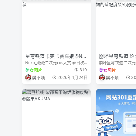
星穹铁道卡芙卡赛车娘@Ne
崩坏星穹铁道 论
Neko_薇薇二次元cos大赏 春日次
崩坏星穹铁道 二次元c
ko_薇薇
帝政裙的适配度
元纪 星穹铁道卡芙卡 卡芙卡赛车娘
铁道二创 论阿格莱
319
美女图片
美女图片
出境：本人 📷：@Barricade__ 棚
配度
2026年4月24日
2
樊不烦
樊不烦
子：@广州P2空间 超级棒的棚子赛
博街道景绝了