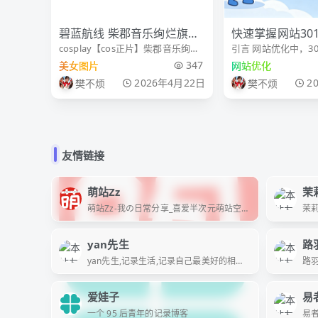
碧蓝航线 柴郡音乐绚烂旗袍
快速掌握网站30
cosplay【cos正片】柴郡音乐绚烂
引言 网站优化中，3
废稿@殷果AKUMA
及即时收益
旗袍废稿 摄影@摄影哥布林 服装@
“低成本高回报”的核
347
美女图片
网站优化
污污污山 点亮你的次元图鉴 动漫嘉
无论是域名更换、页
2026年4月22日
2
樊不烦
樊不烦
年华 二次元快乐日 二次元cos大赏
重复内容，还是解决
碧蓝航线 柴郡
题，精准设置301重
传递网站权重，又能
友情链接
萌站Zz
茉
萌站Zz-我の日常分享_喜爱半次元萌站空间
茉莉
资源(づ￣ 3￣)づ快来康康收藏૮ ⚆⚆ა
yan先生
路
yan先生,记录生活,记录自己最美好的相遇,
路
不言过往
爱娃子
易
一个 95 后青年的记录博客
易者