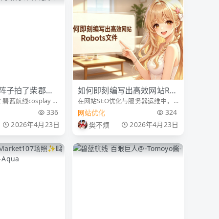
阵子拍了柴郡花
如何即刻编写出高效网站Ro
碧蓝航线cosplay 出
在网站SEO优化与服务器运维中，
bots文件
：@-长生剑 场地：@
Robots.txt文件是极易被忽视却至
336
324
网站优化
作室 前阵子拍了柴郡
关重要的核心配置文件。它作为网
2026年4月23日
2026年4月23日
樊不烦
站与搜索引擎爬虫的“沟通协议”，
能够精准管控爬虫抓取范围、频次
与路径，既能