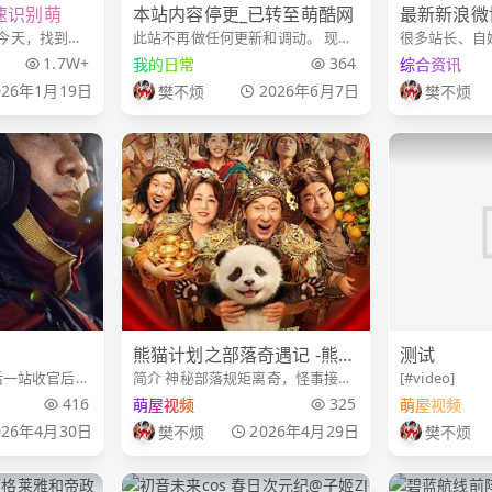
速识别萌屋
本站内容停更_已转至萌酷网
最新新浪微
今天，找到一
此站不再做任何更新和调动。 现日
很多站长、自
修复版
非易事。萌屋
常和工作相关的文章已转至萌酷网
博做免费图床
1.7W+
364
我的日常
综合资讯
的个人博客平
萌酷网个人博客 认准网址：
盗链、外链访
026年1月19日
2026年6月7日
樊不烦
樊不烦
u.cn 也时常
www.moekuu.com
图片出现不显
。今天，就来
占位图等问题。
年最新平台规
熊猫计划之部落奇遇记 -熊猫
测试
后一站收官后，
简介 神秘部落规矩离奇，怪事接连
[#video]
计划2
邀作为车队主教
不断！？熊猫胡胡和国际巨星
416
325
萌屋视频
萌屋视频
100拉力赛”，
Jackie意外穿越进入与世隔绝的原
026年4月30日
2026年4月29日
樊不烦
樊不烦
舞台！面对高
始部落！拥有大小黑眼圈的憨萌熊
孙宇强（尹正
猫胡胡竟被奉为“天降神兽”，还被
族人们予以重任，坚信