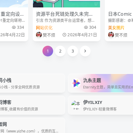
1重定向设置
资源平台死链处理久未完
日本Comic
01重定向堪称
引言 作为资源类平台运营者，想必
摄影感谢：@寒默
成，如何快速解决？
✨鸣潮 长离
心技巧之一。
都曾遭遇过死链堆积的棘手问题
Market107
334
304
网站优化
美女图片
面迁移、合并
——明明知道它会拖累网站权重、
026年4月22日
2026年4月21日
樊不烦
樊不烦
死链遗留问
影响用户体验，甚至阻碍搜索引擎
定向，既能快速
收录，却因流程繁琐、技术门槛高
而迟迟未处理。尤其对于以e
1
2
3
莉小栈
氿糸主题
小栈 - 分享全网优质资源
Eternity主题，简单且实用的Em
题， 功能丰富，设计简约，一
化，高颜值主题。
羽博客
伊YILXIY
羽博客_收藏有价值的资源
伊YILXIY-轻量微博客
者网
网（www.yizhe.com），优质的互联