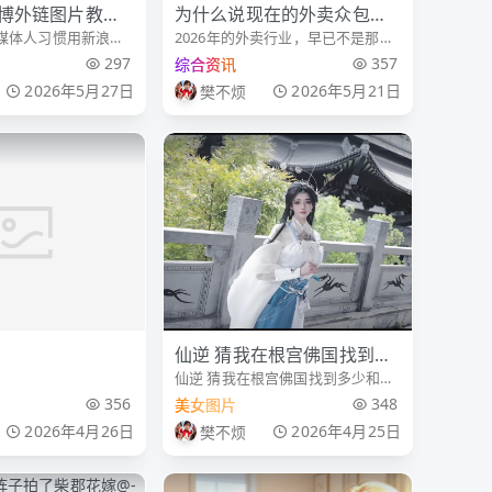
博外链图片教程
为什么说现在的外卖众包越
媒体人习惯用新浪微
2026年的外卖行业，早已不是那
来越难跑了？
，但近期微博更新防
个"想跑就跑、日入五百"的黄金时
297
357
综合资讯
问规则后，大量外链
代。曾经被无数人视为"副业回
2026年5月27日
2026年5月21日
樊不烦
示、裂图、跳转默认
血"首选的众包骑手，如今正陷
这份教程基于2026
入"越
则，从外链
仙逆 猜我在根宫佛国找到多
仙逆 猜我在根宫佛国找到多少和婉
少和婉儿适配的细节？@走
儿适配的细节？ 一念根宫万般开化
356
348
美女图片
路摇zly
仙逆李慕婉@走路瑶zly
2026年4月26日
2026年4月25日
樊不烦