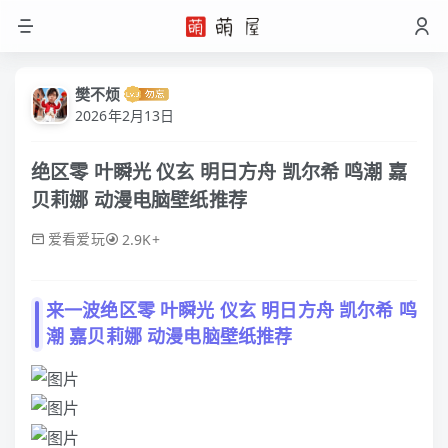
樊不烦
2026年2月13日
绝区零 叶瞬光 仪玄 明日方舟 凯尔希 鸣潮 嘉
贝莉娜 动漫电脑壁纸推荐
爱看爱玩
2.9K+
来一波
绝区零
叶瞬光 仪玄
明日方舟
凯尔希
鸣
潮
嘉贝莉娜
动漫
电脑壁纸推荐