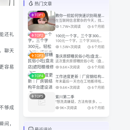
热门文章
TOP1
教你一招如何快速识别萌屋
在互联网信息繁杂的今天，找
记官方网站网址
到一个网站的官方网址并非易
1.7W+次阅读
6个月前
事。萌屋记作为川渝地区知名
能还礼
TOP2
100元一个字，三个字300
的个人博客平台，其官方网址
100元一个字，三个字300元，
元，轻松拿捏！感谢老板支
moewu.cn 也时常被一些假冒
轻松拿捏！感谢老板支持 哈
网站模仿。今天，就来教你一
持
1.5W+次阅读
6个月前
。聊天
哈，昨天忘发了，图片也没
招，如何快
TOP3
重庆原醪糟民俗小吃(盘龙店)
照，还好老板有，找老板要
这次重庆原醪糟民俗小吃（盘
遮阳棚维修完工
了。 重庆某小区内安装三个大
更容易
龙店）的遮阳棚维修工作真是
约50cm的字，安装在一个休闲
9.6K+次阅读
6个月前
让我印象深刻。这家以传统醪
凉亭上，不锈
TOP4
工作进度更新｜厂房钢结构
糟小吃闻名的老店，之前安装
年末最后一天也在工地搬砖啦
平台建设进度ing
的电动雨棚似乎不太实用，店
🧱 今天来更新厂房的施工进
家决定改换成更传统的摇杆式
9.6K+次阅读
6个月前
度，钢结构框架和行车梁都已
雨棚。当我到达现场时
TOP5
紫川第二季
经安装到位，地面也做了硬化
“想洗清嫌疑，方法有很多，语
处理，整体雏形已经出来了～
不够成
言辩解只是其中的一种，但也
看着空荡荡的厂房一点点成
9K+次阅读
6个月前
是最无力的一种。实力也是一
型，虽然每天在现场有
种辩解的方法！” 紫川秀，
这位在魔族大营内孤身击杀紫
瞬间，
川家叛徒的将领，在远东地区
最近评论