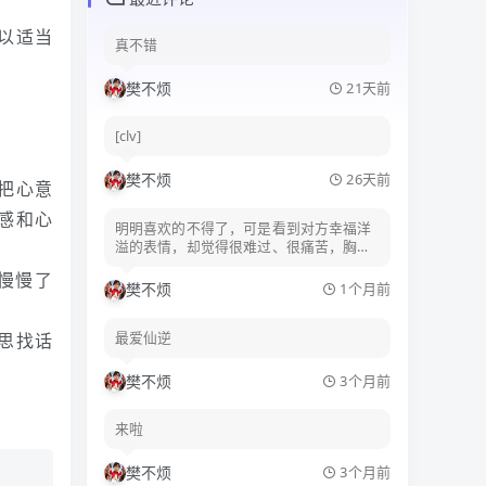
神秘圣庙守护长
以适当
真不错
樊不烦
21天前
[clv]
樊不烦
26天前
把心意
感和心
明明喜欢的不得了，可是看到对方幸福洋
溢的表情，却觉得很难过、很痛苦，胸口
发疼。
慢慢了
樊不烦
1个月前
最爱仙逆
思找话
樊不烦
3个月前
来啦
樊不烦
3个月前