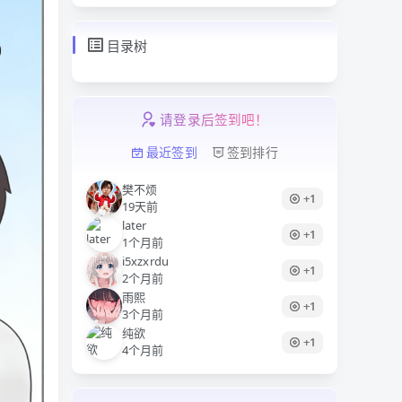
目录树
请登录后签到吧！
最近签到
签到排行
樊不烦
+1
19天前
later
+1
1个月前
i5xzxrdu
+1
2个月前
雨熙
+1
3个月前
纯欲
+1
4个月前