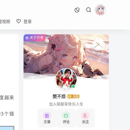
屋视频
登录
关于作者
-- --:--
樊不烦
度越来
加入萌屋享快乐人生
3个错
文章
评论
关注