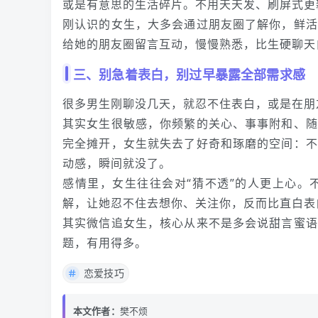
或是有意思的生活碎片。不用天天发、刷屏式更
刚认识的女生，大多会通过朋友圈了解你，鲜活
给她的朋友圈留言互动，慢慢熟悉，比生硬聊天
三、别急着表白，别过早暴露全部需求感
很多男生刚聊没几天，就忍不住表白，或是在朋
其实女生很敏感，你频繁的关心、事事附和、随
完全摊开，女生就失去了好奇和琢磨的空间：不
动感，瞬间就没了。
感情里，女生往往会对“猜不透”的人更上心。
解，让她忍不住去想你、关注你，反而比直白表
其实微信追女生，核心从来不是多会说甜言蜜语
题，有用得多。
恋爱技巧
本文作者：
樊不烦