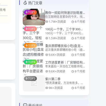
热门文章
A充电
TOP1
教你一招如何快速识别萌屋
在互联网信息繁杂的今天，找
记官方网站网址
到一个网站的官方网址并非易
1.7W+次阅读
6个月前
事。萌屋记作为川渝地区知名
TOP2
100元一个字，三个字300
的个人博客平台，其官方网址
100元一个字，三个字300元，
元，轻松拿捏！感谢老板支
moewu.cn 也时常被一些假冒
轻松拿捏！感谢老板支持 哈
网站模仿。今天，就来教你一
持
1.5W+次阅读
6个月前
哈，昨天忘发了，图片也没
招，如何快
TOP3
重庆原醪糟民俗小吃(盘龙店)
照，还好老板有，找老板要
这次重庆原醪糟民俗小吃（盘
遮阳棚维修完工
了。 重庆某小区内安装三个大
龙店）的遮阳棚维修工作真是
约50cm的字，安装在一个休闲
9.6K+次阅读
6个月前
让我印象深刻。这家以传统醪
凉亭上，不锈
TOP4
工作进度更新｜厂房钢结构
糟小吃闻名的老店，之前安装
年末最后一天也在工地搬砖啦
平台建设进度ing
的电动雨棚似乎不太实用，店
🧱 今天来更新厂房的施工进
家决定改换成更传统的摇杆式
9.6K+次阅读
6个月前
度，钢结构框架和行车梁都已
雨棚。当我到达现场时
TOP5
紫川第二季
经安装到位，地面也做了硬化
“想洗清嫌疑，方法有很多，语
处理，整体雏形已经出来了～
言辩解只是其中的一种，但也
看着空荡荡的厂房一点点成
9K+次阅读
6个月前
是最无力的一种。实力也是一
型，虽然每天在现场有
种辩解的方法！” 紫川秀，
这位在魔族大营内孤身击杀紫
川家叛徒的将领，在远东地区
最近评论