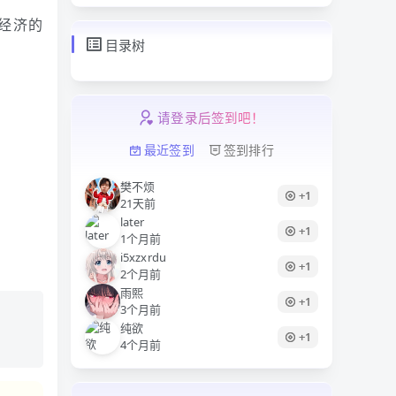
经济的
目录树
请登录后签到吧！
最近签到
签到排行
樊不烦
+1
21天前
later
+1
1个月前
i5xzxrdu
+1
2个月前
雨熙
+1
3个月前
纯欲
+1
4个月前