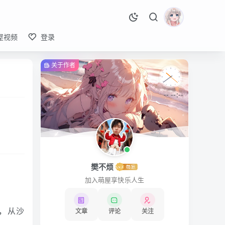
屋视频
登录
关于作者
-- --:--
樊不烦
加入萌屋享快乐人生
字，从沙
文章
评论
关注