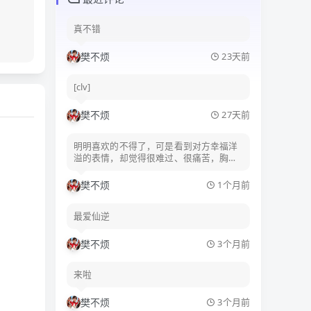
神秘圣庙守护长
真不错
樊不烦
23天前
[clv]
樊不烦
27天前
明明喜欢的不得了，可是看到对方幸福洋
溢的表情，却觉得很难过、很痛苦，胸口
发疼。
樊不烦
1个月前
最爱仙逆
樊不烦
3个月前
来啦
樊不烦
3个月前