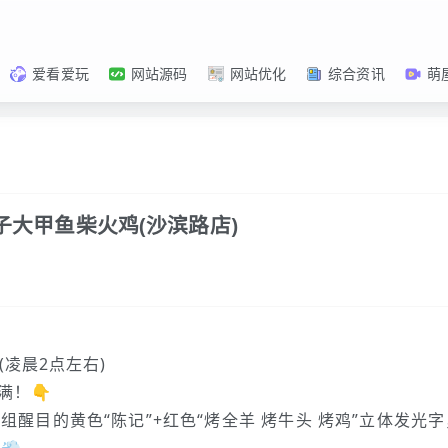
爱看爱玩
网站源码
网站优化
综合资讯
萌
子大甲鱼柴火鸡(沙滨路店)
）
26(凌晨2点左右)
满！👇
醒目的黄色“陈记”+红色“烤全羊 烤牛头 烤鸡”立体发光