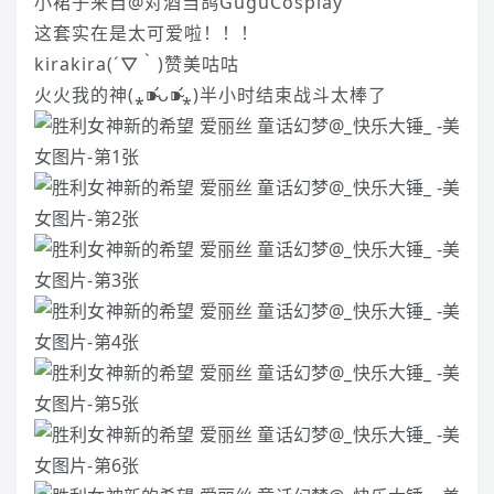
小裙子来自@对酒当鸽GuguCosplay
这套实在是太可爱啦！！！
kirakira(´▽｀)赞美咕咕
火火我的神(⁎⁍̴̛ᴗ⁍̴̛⁎)半小时结束战斗太棒了