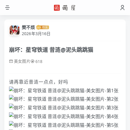
樊不烦
2026年3月16日
崩坏：星穹铁道 昔涟@泥头跳跳猫
美女图片
618
请再靠近昔涟一点点，好吗