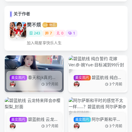
关于作者
樊不烦
243
7
0
1
加入萌屋享快乐人生
春天和jk真的绝
碧蓝航线 纯白誓
美女图片
美女图片
配气质美女
约 花嫁Ver.@-婉Yue-目标
3个月前
3个月前
减到99斤
碧蓝航线 云龙特
阿尔萨斯和平时
美女图片
美女图片
来拜会@樱梨梨_
的感觉不太一样……？碧蓝
3个月前
3个月前
航线 阿尔萨斯@宮本桜