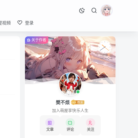
屋视频
登录
关于作者
-- --:--
樊不烦
加入萌屋享快乐人生
文章
评论
关注