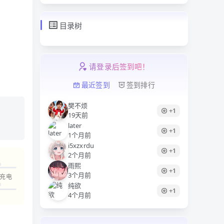
目录树
请登录后签到吧！
最近签到
签到排行
樊不烦
+1
19天前
later
+1
1个月前
i5xzxrdu
+1
2个月前
雨熙
+1
3个月前
A充电
纯欲
+1
4个月前