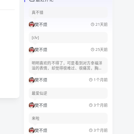
神秘圣庙守护长
真不错
樊不烦
21天前
[clv]
樊不烦
25天前
明明喜欢的不得了，可是看到对方幸福洋
溢的表情，却觉得很难过、很痛苦，胸口
发疼。
樊不烦
1个月前
最爱仙逆
樊不烦
3个月前
来啦
樊不烦
3个月前