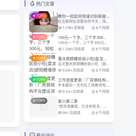
热门文章
TOP1
教你一招如何快速识别萌屋
在互联网信息繁杂的今天，找
记官方网站网址
到一个网站的官方网址并非易
1.7W+次阅读
6个月前
事。萌屋记作为川渝地区知名
TOP2
100元一个字，三个字300
的个人博客平台，其官方网址
100元一个字，三个字300元，
元，轻松拿捏！感谢老板支
moewu.cn 也时常被一些假冒
轻松拿捏！感谢老板支持 哈
网站模仿。今天，就来教你一
持
1.5W+次阅读
6个月前
哈，昨天忘发了，图片也没
招，如何快
TOP3
重庆原醪糟民俗小吃(盘龙店)
照，还好老板有，找老板要
这次重庆原醪糟民俗小吃（盘
遮阳棚维修完工
了。 重庆某小区内安装三个大
龙店）的遮阳棚维修工作真是
约50cm的字，安装在一个休闲
9.6K+次阅读
6个月前
让我印象深刻。这家以传统醪
凉亭上，不锈
TOP4
工作进度更新｜厂房钢结构
糟小吃闻名的老店，之前安装
年末最后一天也在工地搬砖啦
平台建设进度ing
的电动雨棚似乎不太实用，店
🧱 今天来更新厂房的施工进
家决定改换成更传统的摇杆式
9.5K+次阅读
6个月前
度，钢结构框架和行车梁都已
雨棚。当我到达现场时
TOP5
紫川第二季
经安装到位，地面也做了硬化
“想洗清嫌疑，方法有很多，语
处理，整体雏形已经出来了～
言辩解只是其中的一种，但也
看着空荡荡的厂房一点点成
9K+次阅读
6个月前
是最无力的一种。实力也是一
型，虽然每天在现场有
种辩解的方法！” 紫川秀，
这位在魔族大营内孤身击杀紫
川家叛徒的将领，在远东地区
最近评论