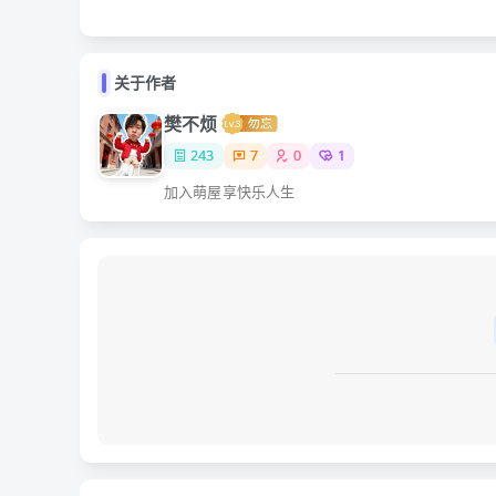
关于作者
樊不烦
243
7
0
1
加入萌屋享快乐人生