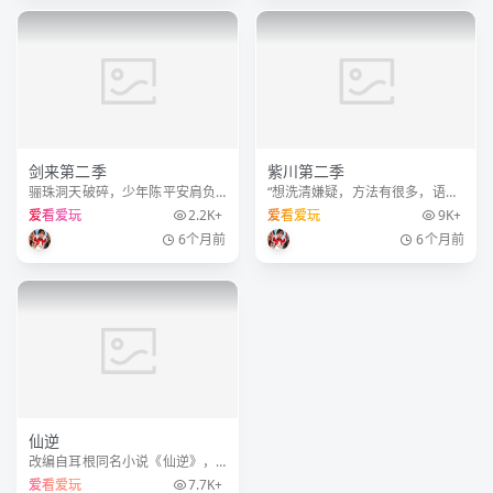
主宰之路。
恒的禁区。末世之中，因果随
行，死地后生。
剑来第二季
紫川第二季
骊珠洞天破碎，少年陈平安肩负
“想洗清嫌疑，方法有很多，语言
重任，护送李宝瓶等人前往大隋
辩解只是其中的一种，但也是最
爱看爱玩
2.2K+
爱看爱玩
9K+
求学。路途凶险万分，既有大骊
无力的一种。实力也是一种辩解
6个月前
6个月前
铁骑追杀，也有精怪鬼魅环伺。
的方法！” 紫川秀，这位在魔
前有神秘剑客阿良现身相助，后
族大营内孤身击杀紫川家叛徒的
有文圣，崔诚等人悉数登场。少
将领，在远东地区神秘圣庙守护
年郎行万
长
仙逆
改编自耳根同名小说《仙逆》，
讲述了乡村平凡少年王林以心中
爱看爱玩
7.7K+