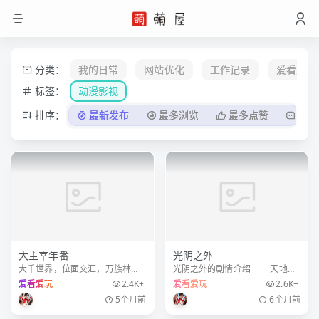
分类：
我的日常
网站优化
工作记录
爱看爱玩
标签：
动漫影视
排序：
最新发布
最多浏览
最多点赞
最多
大主宰年番
光阴之外
大千世界，位面交汇，万族林
光阴之外的剧情介绍 天地是
立，群英荟萃，一位位来自下位
万物众生的客舍，光阴是古往今
爱看爱玩
2.4K+
爱看爱玩
2.6K+
面的天之至尊，在这无尽世界，
来的过客。苍天残面张开诡异之
5个月前
6个月前
演绎者令人向往的传奇，追求着
眼，所视之处生灵涂炭，化为永