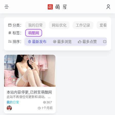
分类：
我的日常
网站优化
工作记录
爱看爱玩
标签：
萌酷网
排序：
最新发布
最多浏览
最多点赞
最多
本站内容停更_已转至萌酷网
此站不再做任何更新和调动。 现
日常和工作相关的文章已转至萌
我的日常
367
酷网 萌酷网个人博客 认准网址：
1个月前
www.moekuu.com