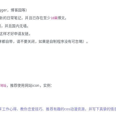
ger，博客园等）
新的日常笔记，并且已存在至少
博文。
10篇
链接，并且国内无墙。
这样才好申请友链。
客程序都自带，请不要关闭，如果是自制程序没有可忽略）。
，推荐使用网站icon，实例：
O地址
享工作心得、教你恋爱技巧、推荐有趣的cos动漫资源，并写下真挚的