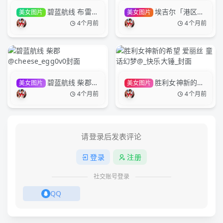
碧蓝航线 布雷斯
埃吉尔「港区的
美女图片
美女图片
特｜良夜春景@几何尼亚
龙女仆」@-凛子酱-
4个月前
4个月前
poiii
碧蓝航线 柴郡
胜利女神新的希
美女图片
美女图片
@cheese_egg0v0
望 爱丽丝 童话幻梦@_快
4个月前
4个月前
乐大锤_
请登录后发表评论
登录
注册
社交账号登录
QQ