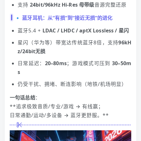
支持
24bit/96kHz Hi‑Res 母带级
音源完整还原
🔹 蓝牙
耳机
：从“有损”到“接近无损”的进化
蓝牙5.4 +
LDAC / LHDC / aptX Lossless / 星闪
星闪（华为等）带宽达传统蓝牙8倍，支持
96kH
z/24bit无损
日常延迟：
20–80ms
；游戏模式可压到
30–50m
s
仍受干扰、拥堵、断连影响（地铁/机场明显）
一句话总结
：
**追求极致音质/专业/游戏 → 有线赢；
日常通勤/运动/多设备 → 蓝牙更舒服。**