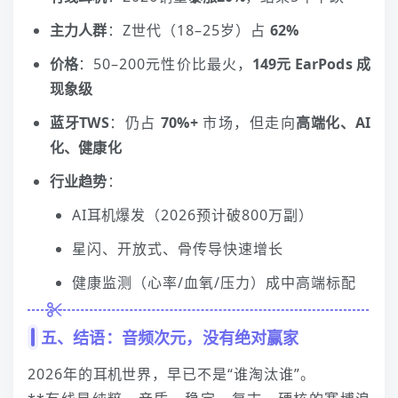
主力人群
：Z世代（18–25岁）占
62%
价格
：50–200元性价比最火，
149元 EarPods 成
现象级
蓝牙TWS
：仍占
70%+
市场，但走向
高端化、AI
化、健康化
行业趋势
：
AI
耳机
爆发（2026预计破800万副）
星闪、开放式、骨传导快速增长
健康监测（心率/血氧/压力）成中高端标配
五、结语：音频次元，没有绝对赢家
2026年的
耳机
世界，早已不是“谁淘汰谁”。