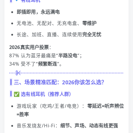
🔹 有线
耳机
即插即用，永远满电
无电池、无配对、无充电盒、
零维护
长途、加班、直播、连续使用
完全无忧
2026真实用户投票
：
87% 认为蓝牙最痛是“
半路没电
”；
34% 受不了“
频繁断连
”。
三、场景精准匹配：2026你该怎么选？
✅ 选有线
耳机
（推荐人群）
游戏玩家（吃鸡/王者/电竞）：
零延迟=听声辨位
=胜率
音乐发烧友/Hi‑Fi：
细节、声场、动态有线更强