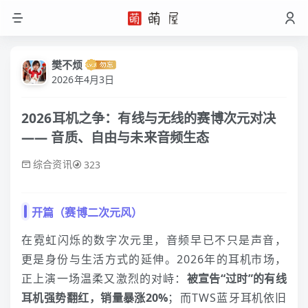
樊不烦
2026年4月3日
2026耳机之争：有线与无线的赛博次元对决
—— 音质、自由与未来音频生态
综合资讯
323
开篇（赛博二次元风）
在霓虹闪烁的数字次元里，音频早已不只是声音，
更是身份与生活方式的延伸。2026年的
耳机
市场，
正上演一场温柔又激烈的对峙：
被宣告“过时”的有线
耳机
强势翻红，销量暴涨20%
；而TWS蓝牙
耳机
依旧