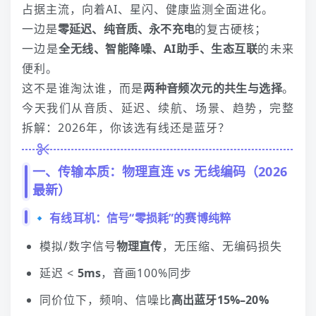
占据主流，向着AI、星闪、健康监测全面进化。
一边是
零延迟、纯音质、永不充电
的复古硬核；
一边是
全无线、智能降噪、AI助手、生态互联
的未来
便利。
这不是谁淘汰谁，而是
两种音频次元的共生与选择
。
今天我们从音质、延迟、续航、场景、趋势，完整
拆解：2026年，你该选有线还是蓝牙？
一、传输本质：物理直连 vs 无线编码（2026
最新）
🔹 有线
耳机
：信号“零损耗”的赛博纯粹
模拟/数字信号
物理直传
，无压缩、无编码损失
延迟 <
5ms
，音画100%同步
同价位下，频响、信噪比
高出蓝牙15%–20%