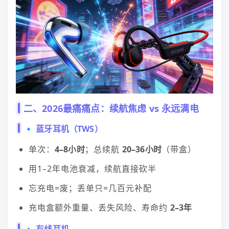
二、2026最痛痛点：续航焦虑 vs 永远满电
🔹 蓝牙
耳机
（TWS）
单次：
4–8小时
；总续航
20–36小时
（带盒）
用1–2年电池衰减，续航直接砍半
忘充电=废；丢单只=几百元补配
充电盒额外重量、丢失风险、寿命约
2–3年