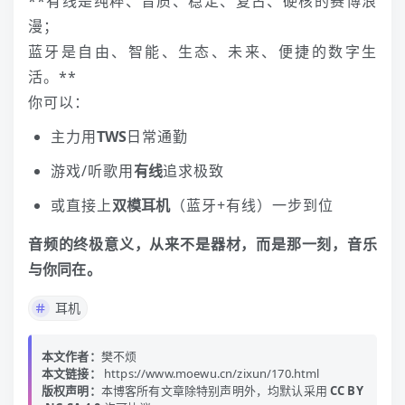
**有线是纯粹、音质、稳定、复古、硬核的赛博浪
漫；
蓝牙是自由、智能、生态、未来、便捷的数字生
活。**
你可以：
主力用
TWS
日常通勤
游戏/听歌用
有线
追求极致
或直接上
双模
耳机
（蓝牙+有线）一步到位
音频的终极意义，从来不是器材，而是那一刻，音乐
与你同在。
耳机
本文作者：
樊不烦
本文链接：
https://www.moewu.cn/zixun/170.html
版权声明：
本博客所有文章除特别声明外，均默认采用
CC BY