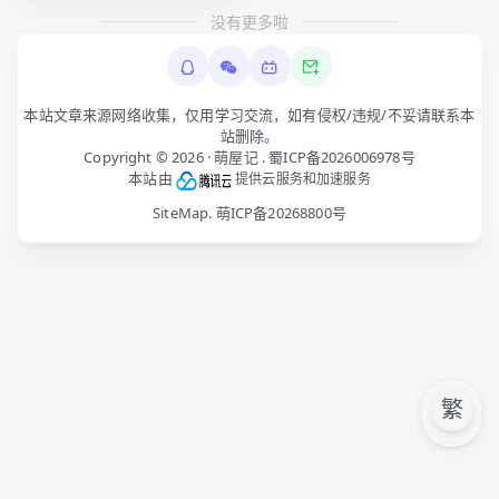
演一场温柔又激烈的对峙：被宣
没有更多啦
告“过时”的有线耳机强势翻红，
本站文章来源网络收集，仅用学习交流，如有侵权/违规/不妥请联系本
站删除。
Copyright © 2026 ·
萌屋记
.
蜀ICP备2026006978号
本站由
提供云服务和加速服务
SiteMap
.
萌ICP备20268800号
繁