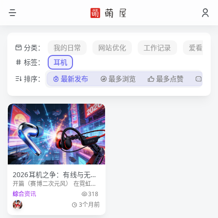
分类：
我的日常
网站优化
工作记录
爱看爱玩
标签：
耳机
排序：
最新发布
最多浏览
最多点赞
最多
2026耳机之争：有线与无线
开篇（赛博二次元风） 在霓虹闪
的赛博次元对决 —— 音质、
烁的数字次元里，音频早已不只
综合资讯
318
自由与未来音频生态
是声音，更是身份与生活方式的
3个月前
延伸。2026年的耳机市场，正上