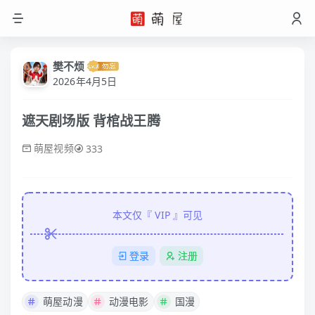
樊不烦
2026年4月5日
遮天剧场版 背棺战王腾
萌屋视频
333
本文仅『
VIP
』可见
登录
注册
萌屋动漫
动漫电影
国漫